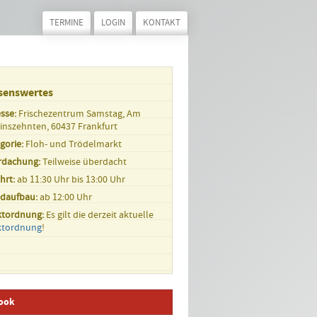
TERMINE
LOGIN
KONTAKT
senswertes
sse:
Frischezentrum Samstag, Am
inszehnten, 60437 Frankfurt
gorie:
Floh- und Trödelmarkt
rdachung:
Teilweise überdacht
hrt:
ab 11:30 Uhr bis 13:00 Uhr
ndaufbau:
ab 12:00 Uhr
ktordnung:
Es gilt die derzeit aktuelle
ktordnung
!
ook