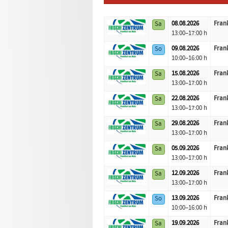
08.08.
2026
Frank
Sa
Logo
Datum
Standort
13:00–17:00 h
09.08.
2026
Frank
So
10:00–16:00 h
15.08.
2026
Frank
Sa
13:00–17:00 h
22.08.
2026
Frank
Sa
13:00–17:00 h
29.08.
2026
Frank
Sa
13:00–17:00 h
05.09.
2026
Frank
Sa
13:00–17:00 h
12.09.
2026
Frank
Sa
13:00–17:00 h
13.09.
2026
Frank
So
10:00–16:00 h
19.09.
2026
Frank
Sa