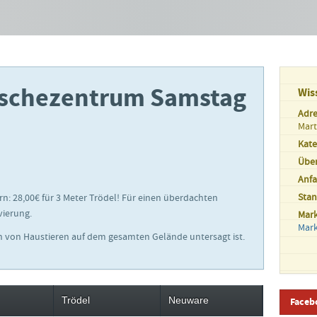
rischezentrum Samstag
Wis
Adre
Mart
Kate
Übe
Anfa
Sta
rn: 28,00€ für 3 Meter Trödel! Für einen überdachten
vierung.
Mar
Mar
en von Haustieren auf dem gesamten Gelände untersagt ist.
Trödel
Neuware
Faceb