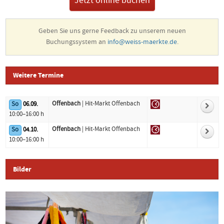
Jetzt online buchen
Geben Sie uns gerne Feedback zu unserem neuen
Buchungssystem an
info@weiss-maerkte.de
.
Weitere Termine
Offenbach
| Hit-Markt Offenbach
So
06.09.
Logo
Datum
Standort
10:00–16:00 h
Offenbach
| Hit-Markt Offenbach
So
04.10.
10:00–16:00 h
Bilder