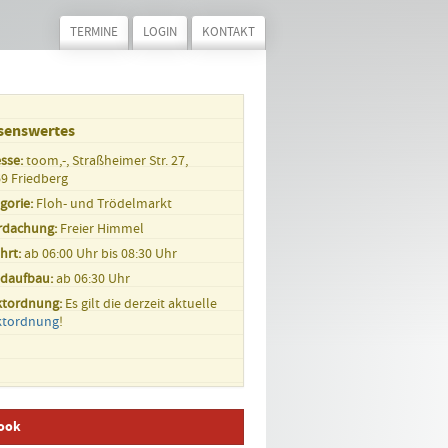
TERMINE
LOGIN
KONTAKT
senswertes
sse:
toom,-, Straßheimer Str. 27,
9 Friedberg
gorie:
Floh- und Trödelmarkt
rdachung:
Freier Himmel
hrt:
ab 06:00 Uhr bis 08:30 Uhr
ndaufbau:
ab 06:30 Uhr
ktordnung:
Es gilt die derzeit aktuelle
ktordnung
!
ook