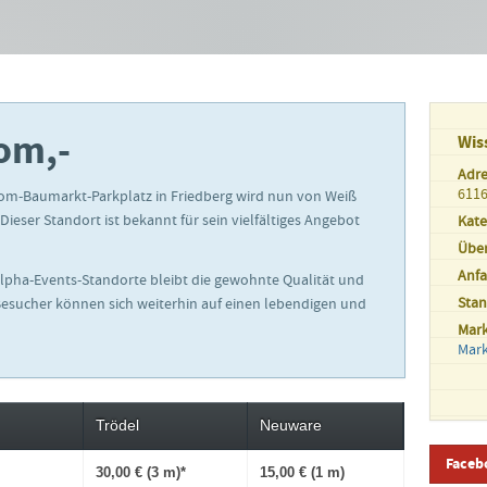
oom,-
Wis
Adre
6116
om-Baumarkt-Parkplatz in Friedberg wird nun von Weiß
Dieser Standort ist bekannt für sein vielfältiges Angebot
Kate
Übe
Anfa
Alpha-Events-Standorte bleibt die gewohnte Qualität und
Sta
Besucher können sich weiterhin auf einen lebendigen und
Mar
Mar
Trödel
Neuware
Faceb
30,00 € (3 m)*
15,00 € (1 m)