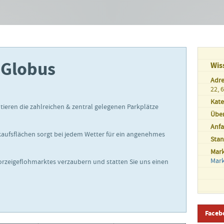
 Globus
Wis
Adre
22, 
Kate
eren die zahlreichen & zentral gelegenen Parkplätze
Übe
Anfa
kaufsflächen sorgt bei jedem Wetter für ein angenehmes
Sta
Mar
Mar
orzeigeflohmarktes verzaubern und statten Sie uns einen
Faceb