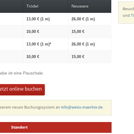
Trödel
Neuware
Besuc
und
T
13,00 € (1 m)
26,00 € (1 m)
10,00 €
15,00 €
13,00 € (1 m)*
26,00 € (1 m)
10,00 €
15,00 €
abe ist eine Pauschale.
etzt online buchen
unserem neuen Buchungssystem an
info@weiss-maerkte.de
.
Standort