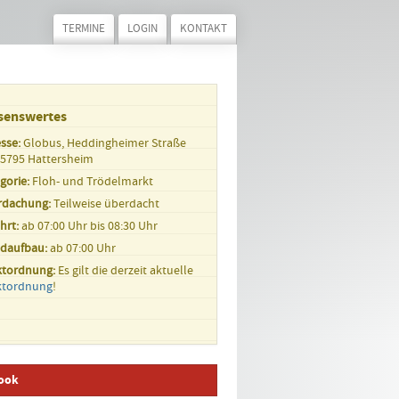
TERMINE
LOGIN
KONTAKT
senswertes
sse:
Globus, Heddingheimer Straße
65795 Hattersheim
gorie:
Floh- und Trödelmarkt
rdachung:
Teilweise überdacht
hrt:
ab 07:00 Uhr bis 08:30 Uhr
ndaufbau:
ab 07:00 Uhr
ktordnung:
Es gilt die derzeit aktuelle
ktordnung
!
ook