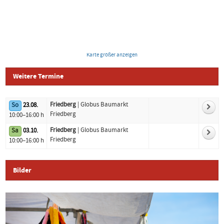
Karte größer anzeigen
Weitere Termine
Friedberg
| Globus Baumarkt
So
23.08.
Logo
Datum
Standort
Friedberg
10:00–16:00 h
Friedberg
| Globus Baumarkt
Sa
03.10.
Friedberg
10:00–16:00 h
Bilder