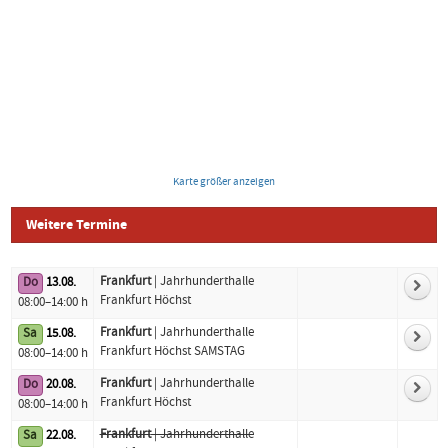
Karte größer anzeigen
Weitere Termine
Frankfurt
| Jahrhunderthalle
Do
13.08.
Logo
Datum
Standort
Frankfurt Höchst
08:00–14:00 h
Frankfurt
| Jahrhunderthalle
Sa
15.08.
Frankfurt Höchst SAMSTAG
08:00–14:00 h
Frankfurt
| Jahrhunderthalle
Do
20.08.
Frankfurt Höchst
08:00–14:00 h
Frankfurt
| Jahrhunderthalle
Sa
22.08.