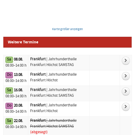
Karte größer anzeigen
Weitere Termine
Frankfurt
| Jahrhunderthalle
Sa
08.08.
Logo
Datum
Standort
Frankfurt Höchst SAMSTAG
08:00–14:00 h
Frankfurt
| Jahrhunderthalle
Do
13.08.
Frankfurt Höchst
08:00–14:00 h
Frankfurt
| Jahrhunderthalle
Sa
15.08.
Frankfurt Höchst SAMSTAG
08:00–14:00 h
Frankfurt
| Jahrhunderthalle
Do
20.08.
Frankfurt Höchst
08:00–14:00 h
Frankfurt
| Jahrhunderthalle
Sa
22.08.
Frankfurt Höchst SAMSTAG
08:00–14:00 h
(abgesagt)