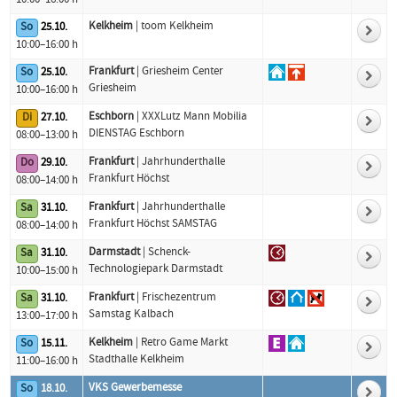
10:00–16:00 h
Kelkheim
| toom Kelkheim
So
25.10.
10:00–16:00 h
Frankfurt
| Griesheim Center
So
25.10.
Griesheim
10:00–16:00 h
Eschborn
| XXXLutz Mann Mobilia
Di
27.10.
DIENSTAG Eschborn
08:00–13:00 h
Frankfurt
| Jahrhunderthalle
Do
29.10.
Frankfurt Höchst
08:00–14:00 h
Frankfurt
| Jahrhunderthalle
Sa
31.10.
Frankfurt Höchst SAMSTAG
08:00–14:00 h
Darmstadt
| Schenck-
Sa
31.10.
Technologiepark Darmstadt
10:00–15:00 h
Frankfurt
| Frischezentrum
Sa
31.10.
Samstag Kalbach
13:00–17:00 h
Kelkheim
| Retro Game Markt
So
15.11.
Stadthalle Kelkheim
11:00–16:00 h
VKS Gewerbemesse
So
18.10.