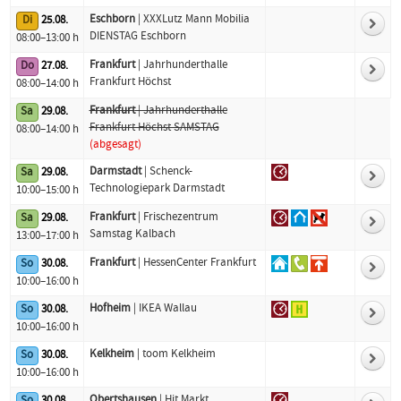
Eschborn
| XXXLutz Mann Mobilia
Di
25.08.
DIENSTAG Eschborn
08:00–13:00 h
Frankfurt
| Jahrhunderthalle
Do
27.08.
Frankfurt Höchst
08:00–14:00 h
Frankfurt
| Jahrhunderthalle
Sa
29.08.
Frankfurt Höchst SAMSTAG
08:00–14:00 h
(abgesagt)
Darmstadt
| Schenck-
Sa
29.08.
Technologiepark Darmstadt
10:00–15:00 h
Frankfurt
| Frischezentrum
Sa
29.08.
Samstag Kalbach
13:00–17:00 h
Frankfurt
| HessenCenter Frankfurt
So
30.08.
10:00–16:00 h
Hofheim
| IKEA Wallau
So
30.08.
10:00–16:00 h
Kelkheim
| toom Kelkheim
So
30.08.
10:00–16:00 h
Obertshausen
| Hit Markt