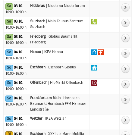
Nidderau
| Nidderau Nidderforum
Sa
03.10.
10:00–16:00 h
Sulzbach
| Main Taunus Zentrum
Sa
03.10.
Sulzbach
10:00–16:00 h
Friedberg
| Globus Baumarkt
Sa
03.10.
Friedberg
10:00–16:00 h
Hanau
| IKEA Hanau
So
04.10.
10:00–16:00 h
Eschborn
| Eschborn Globus
So
04.10.
10:00–16:00 h
Offenbach
| Hit-Markt Offenbach
So
04.10.
10:00–16:00 h
Frankfurt am Main
| Hornbach
So
04.10.
Baumarkt Hornbach FFM Hanauer
10:00–16:00 h
Landstraße
Wetzlar
| IKEA Wetzlar
So
04.10.
10:00–16:00 h
Eschborn
| XXXLutz Mann Mobilia
Di
06.10.