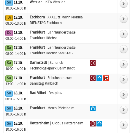
Wetzlar
| IKEA Wetzlar
So
11.10.
10:00–16:00 h
Eschborn
| XXXLutz Mann Mobilia
Di
13.10.
DIENSTAG Eschborn
08:00–13:00 h
Frankfurt
| Jahrhunderthalle
Do
15.10.
Frankfurt Höchst
08:00–14:00 h
Frankfurt
| Jahrhunderthalle
Sa
17.10.
Frankfurt Höchst SAMSTAG
08:00–14:00 h
Darmstadt
| Schenck-
Sa
17.10.
Technologiepark Darmstadt
10:00–15:00 h
Frankfurt
| Frischezentrum
Sa
17.10.
Samstag Kalbach
13:00–17:00 h
Bad Vilbel
| Festplatz
So
18.10.
08:00–15:00 h
Frankfurt
| Metro Rödelheim
So
18.10.
10:00–16:00 h
Hattersheim
| Globus Hattersheim
So
18.10.
10:00–16:00 h