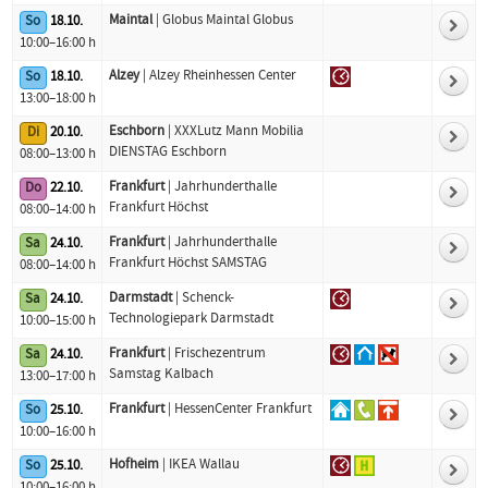
Maintal
| Globus Maintal Globus
So
18.10.
10:00–16:00 h
Alzey
| Alzey Rheinhessen Center
So
18.10.
13:00–18:00 h
Eschborn
| XXXLutz Mann Mobilia
Di
20.10.
DIENSTAG Eschborn
08:00–13:00 h
Frankfurt
| Jahrhunderthalle
Do
22.10.
Frankfurt Höchst
08:00–14:00 h
Frankfurt
| Jahrhunderthalle
Sa
24.10.
Frankfurt Höchst SAMSTAG
08:00–14:00 h
Darmstadt
| Schenck-
Sa
24.10.
Technologiepark Darmstadt
10:00–15:00 h
Frankfurt
| Frischezentrum
Sa
24.10.
Samstag Kalbach
13:00–17:00 h
Frankfurt
| HessenCenter Frankfurt
So
25.10.
10:00–16:00 h
Hofheim
| IKEA Wallau
So
25.10.