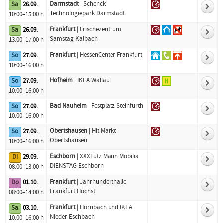
Darmstadt
| Schenck-
Sa
26.09.
Technologiepark Darmstadt
10:00–15:00 h
Frankfurt
| Frischezentrum
Sa
26.09.
Samstag Kalbach
13:00–17:00 h
Frankfurt
| HessenCenter Frankfurt
So
27.09.
10:00–16:00 h
Hofheim
| IKEA Wallau
So
27.09.
10:00–16:00 h
Bad Nauheim
| Festplatz Steinfurth
So
27.09.
10:00–16:00 h
Obertshausen
| Hit Markt
So
27.09.
Obertshausen
10:00–16:00 h
Eschborn
| XXXLutz Mann Mobilia
Di
29.09.
DIENSTAG Eschborn
08:00–13:00 h
Frankfurt
| Jahrhunderthalle
Do
01.10.
Frankfurt Höchst
08:00–14:00 h
Frankfurt
| Hornbach und IKEA
Sa
03.10.
Nieder Eschbach
10:00–16:00 h