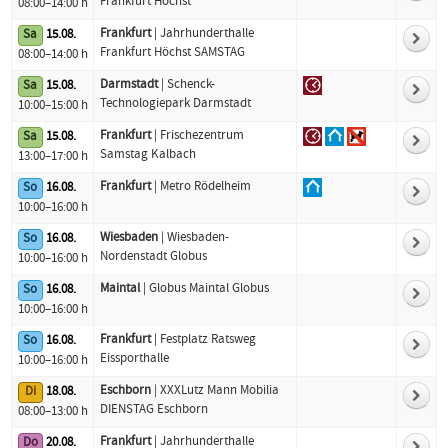
Frankfurt Höchst
08:00–14:00 h
Frankfurt
| Jahrhunderthalle
Sa
15.08.
Frankfurt Höchst SAMSTAG
08:00–14:00 h
Darmstadt
| Schenck-
Sa
15.08.
Technologiepark Darmstadt
10:00–15:00 h
Frankfurt
| Frischezentrum
Sa
15.08.
Samstag Kalbach
13:00–17:00 h
Frankfurt
| Metro Rödelheim
So
16.08.
10:00–16:00 h
Wiesbaden
| Wiesbaden-
So
16.08.
Nordenstadt Globus
10:00–16:00 h
Maintal
| Globus Maintal Globus
So
16.08.
10:00–16:00 h
Frankfurt
| Festplatz Ratsweg
So
16.08.
Eissporthalle
10:00–16:00 h
Eschborn
| XXXLutz Mann Mobilia
Di
18.08.
DIENSTAG Eschborn
08:00–13:00 h
Frankfurt
| Jahrhunderthalle
Do
20.08.