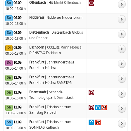
Offenbach
| Hit-Markt Offenbach
So
06.09.
10:00–16:00 h
Nidderau
| Nidderau Nidderforum
So
06.09.
10:00–16:00 h
Dietzenbach
| Dietzenbach Globus
So
06.09.
und Dehner
10:00–16:00 h
Eschborn
| XXXLutz Mann Mobilia
Di
08.09.
DIENSTAG Eschborn
08:00–13:00 h
Frankfurt
| Jahrhunderthalle
Do
10.09.
Frankfurt Höchst
08:00–14:00 h
Frankfurt
| Jahrhunderthalle
Sa
12.09.
Frankfurt Höchst SAMSTAG
08:00–14:00 h
Darmstadt
| Schenck-
Sa
12.09.
Technologiepark Darmstadt
10:00–15:00 h
Frankfurt
| Frischezentrum
Sa
12.09.
Samstag Kalbach
13:00–17:00 h
Frankfurt
| Frischezentrum
So
13.09.
SONNTAG Kalbach
10:00–16:00 h