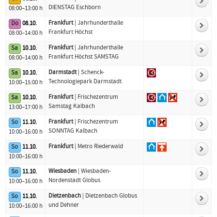
DIENSTAG Eschborn
08:00–13:00 h
Frankfurt
| Jahrhunderthalle
Do
08.10.
Frankfurt Höchst
08:00–14:00 h
Frankfurt
| Jahrhunderthalle
Sa
10.10.
Frankfurt Höchst SAMSTAG
08:00–14:00 h
Darmstadt
| Schenck-
Sa
10.10.
Technologiepark Darmstadt
10:00–15:00 h
Frankfurt
| Frischezentrum
Sa
10.10.
Samstag Kalbach
13:00–17:00 h
Frankfurt
| Frischezentrum
So
11.10.
SONNTAG Kalbach
10:00–16:00 h
Frankfurt
| Metro Riederwald
So
11.10.
10:00–16:00 h
Wiesbaden
| Wiesbaden-
So
11.10.
Nordenstadt Globus
10:00–16:00 h
Dietzenbach
| Dietzenbach Globus
So
11.10.
und Dehner
10:00–16:00 h