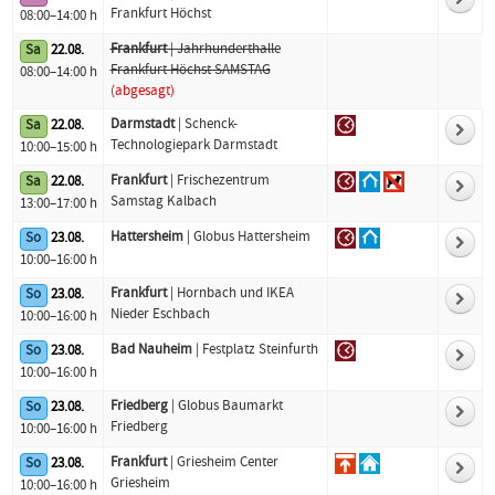
Frankfurt Höchst
08:00–14:00 h
Frankfurt
| Jahrhunderthalle
Sa
22.08.
Frankfurt Höchst SAMSTAG
08:00–14:00 h
(abgesagt)
Darmstadt
| Schenck-
Sa
22.08.
Technologiepark Darmstadt
10:00–15:00 h
Frankfurt
| Frischezentrum
Sa
22.08.
Samstag Kalbach
13:00–17:00 h
Hattersheim
| Globus Hattersheim
So
23.08.
10:00–16:00 h
Frankfurt
| Hornbach und IKEA
So
23.08.
Nieder Eschbach
10:00–16:00 h
Bad Nauheim
| Festplatz Steinfurth
So
23.08.
10:00–16:00 h
Friedberg
| Globus Baumarkt
So
23.08.
Friedberg
10:00–16:00 h
Frankfurt
| Griesheim Center
So
23.08.
Griesheim
10:00–16:00 h