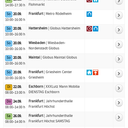
Flohmarkt
14:00–17:30 h
Frankfurt
| Metro Rödelheim
So
20.09.
10:00–16:00 h
Hattersheim
| Globus Hattersheim
So
20.09.
10:00–16:00 h
Wiesbaden
| Wiesbaden-
So
20.09.
Nordenstadt Globus
10:00–16:00 h
Maintal
| Globus Maintal Globus
So
20.09.
10:00–16:00 h
Frankfurt
| Griesheim Center
So
20.09.
Griesheim
10:00–16:00 h
Eschborn
| XXXLutz Mann Mobilia
Di
22.09.
DIENSTAG Eschborn
08:00–13:00 h
Frankfurt
| Jahrhunderthalle
Do
24.09.
Frankfurt Höchst
08:00–14:00 h
Frankfurt
| Jahrhunderthalle
Sa
26.09.
Frankfurt Höchst SAMSTAG
08:00–14:00 h