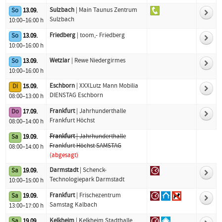
Sulzbach
| Main Taunus Zentrum
So
13.09.
Sulzbach
10:00–16:00 h
Friedberg
| toom,- Friedberg
So
13.09.
10:00–16:00 h
Wetzlar
| Rewe Niedergirmes
So
13.09.
10:00–16:00 h
Eschborn
| XXXLutz Mann Mobilia
Di
15.09.
DIENSTAG Eschborn
08:00–13:00 h
Frankfurt
| Jahrhunderthalle
Do
17.09.
Frankfurt Höchst
08:00–14:00 h
Frankfurt
| Jahrhunderthalle
Sa
19.09.
Frankfurt Höchst SAMSTAG
08:00–14:00 h
(abgesagt)
Darmstadt
| Schenck-
Sa
19.09.
Technologiepark Darmstadt
10:00–15:00 h
Frankfurt
| Frischezentrum
Sa
19.09.
Samstag Kalbach
13:00–17:00 h
Kelkheim
| Kelkheim Stadthalle
Sa
19.09.