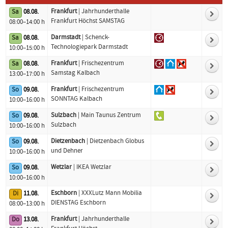
Frankfurt
| Jahrhunderthalle
Sa
08.08.
Frankfurt Höchst SAMSTAG
08:00–14:00 h
Darmstadt
| Schenck-
Sa
08.08.
Technologiepark Darmstadt
10:00–15:00 h
Frankfurt
| Frischezentrum
Sa
08.08.
Samstag Kalbach
13:00–17:00 h
Frankfurt
| Frischezentrum
So
09.08.
SONNTAG Kalbach
10:00–16:00 h
Sulzbach
| Main Taunus Zentrum
So
09.08.
Sulzbach
10:00–16:00 h
Dietzenbach
| Dietzenbach Globus
So
09.08.
und Dehner
10:00–16:00 h
Wetzlar
| IKEA Wetzlar
So
09.08.
10:00–16:00 h
Eschborn
| XXXLutz Mann Mobilia
Di
11.08.
DIENSTAG Eschborn
08:00–13:00 h
Frankfurt
| Jahrhunderthalle
Do
13.08.