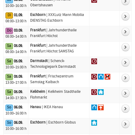
So
30.08.
Obertshausen
10:00–16:00 h
Eschborn
| XXXLutz Mann Mobilia
Di
01.09.
DIENSTAG Eschborn
08:00–13:00 h
Frankfurt
| Jahrhunderthalle
Do
03.09.
Frankfurt Höchst
08:00–14:00 h
Frankfurt
| Jahrhunderthalle
Sa
05.09.
Frankfurt Höchst SAMSTAG
08:00–14:00 h
Darmstadt
| Schenck-
Sa
05.09.
Technologiepark Darmstadt
10:00–15:00 h
Frankfurt
| Frischezentrum
Sa
05.09.
Samstag Kalbach
13:00–17:00 h
Kelkheim
| Kelkheim Stadthalle
Sa
05.09.
Flohmarkt
14:00–17:30 h
Hanau
| IKEA Hanau
So
06.09.
10:00–16:00 h
Eschborn
| Eschborn Globus
So
06.09.
10:00–16:00 h