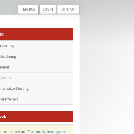
TERMINE
LOGIN
KONTAKT
kt
rvierung
ktordnung
letter
ressum
nschutzerklärung
ierefreiheit
ook
ht uns auch auf
Facebook
,
Instagram