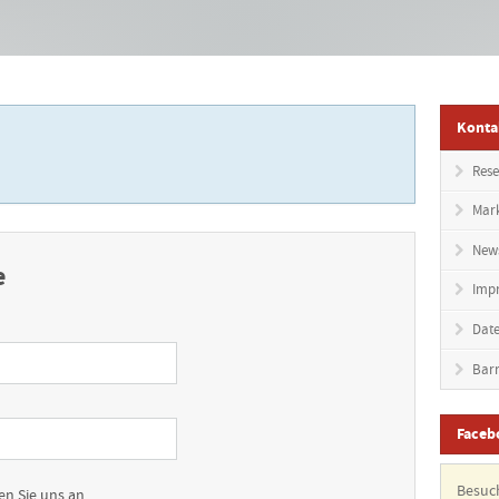
Konta
Rese
Mar
News
e
Imp
Date
Barr
Faceb
Besuc
en Sie uns an.