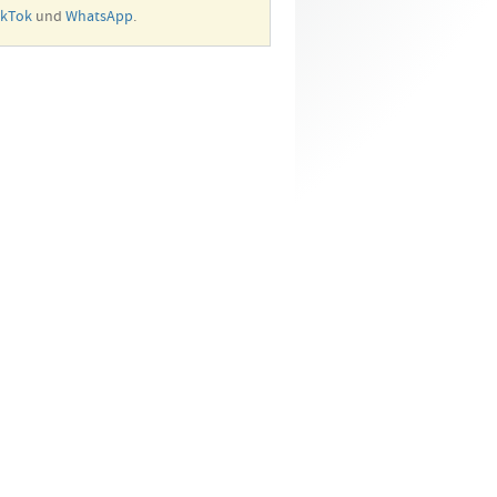
ikTok
und
WhatsApp
.