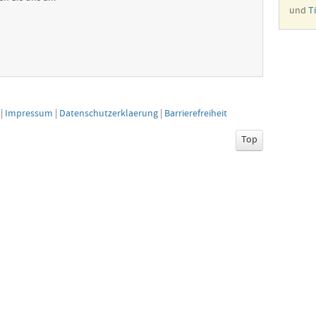
und
T
|
Impressum
|
Datenschutzerklaerung
|
Barrierefreiheit
Top