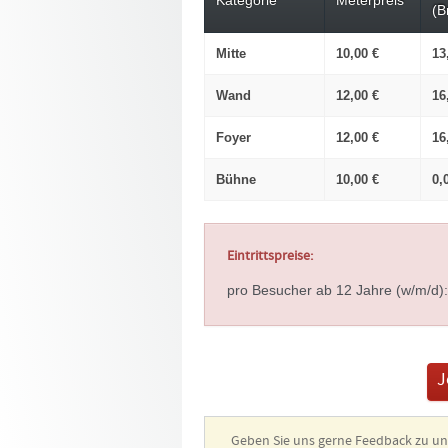
Kategorie
Meterpreis
(B
Mitte
10,00 €
13
Wand
12,00 €
16
Foyer
12,00 €
16
Bühne
10,00 €
0,
Eintrittspreise:
pro Besucher ab 12 Jahre (w/m/d):
J
Geben Sie uns gerne Feedback zu 