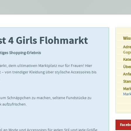
st 4 Girls Flohmarkt
Wis
Adre
Gage
rtiges Shopping-Erlebnis
Kate
rkt, dem ultimativen Marktplatz nur für Frauen! Hier
Übe
t – von trendiger Kleidung über stylische Accessoires bis
Anfa
.
Sta
Mar
Mar
t, um Schnäppchen zu machen, seltene Fundstücke zu
 aufzufrischen.
Faceb
l an Mode und Accessoires für jeden Stil und jede Größe.