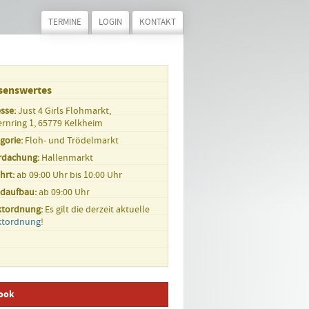
TERMINE
LOGIN
KONTAKT
senswertes
sse:
Just 4 Girls Flohmarkt,
rnring 1, 65779 Kelkheim
gorie:
Floh- und Trödelmarkt
rdachung:
Hallenmarkt
hrt:
ab 09:00 Uhr bis 10:00 Uhr
ndaufbau:
ab 09:00 Uhr
ktordnung:
Es gilt die derzeit aktuelle
ktordnung
!
ook